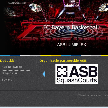
Dodatki:
Organizacje partnerskie ASB:
ASB na świecie
O squash'u
Bowling
Wszelkie prawa zastrzeż